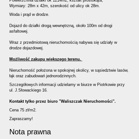
Powierzchnia działki ok 1214m2, kształt prostokąta,
Wymiary: 28m x 42m, szerokość od ulicy ok 28m.
Woda i prąd w drodze.
Dojazd do działki drogą wewnętrzną, około 100m od drogi
asfaltowej.
Wraz z przedmiotową nieruchomością nabywa się udziały w
drodze dojazdowej.
Możliwość zakupu większego terenu.
Nieruchomość położona w spokojnej okolicy, w sąsiedztwie lasów,
łąk oraz zabudowań jednorodzinnych.
Szczegółowych informacji udzielamy w biurze w Piotrkowie przy
ul. J.Słowackiego 16.
Kontakt tylko przez biuro "Waliszczak Nieruchomości".
Cena 75 zł/m2.
Zapraszamy!
Nota prawna