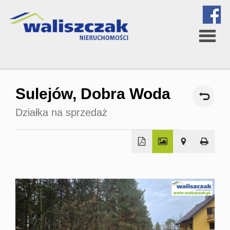
Strona
Sulejów,
Dobra Woda
główna
Działka na sprzedaż
O
firmie
Oferta