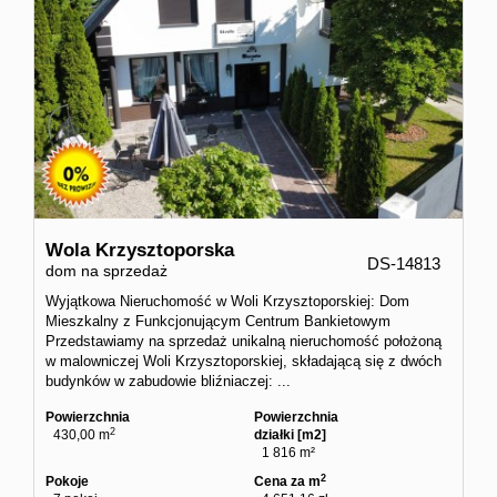
Wola Krzysztoporska
DS-14813
dom na sprzedaż
Wyjątkowa Nieruchomość w Woli Krzysztoporskiej: Dom
Mieszkalny z Funkcjonującym Centrum Bankietowym
Przedstawiamy na sprzedaż unikalną nieruchomość położoną
w malowniczej Woli Krzysztoporskiej, składającą się z dwóch
budynków w zabudowie bliźniaczej: ...
Powierzchnia
Powierzchnia
2
430,00 m
działki [m2]
1 816 m²
2
Pokoje
Cena za m