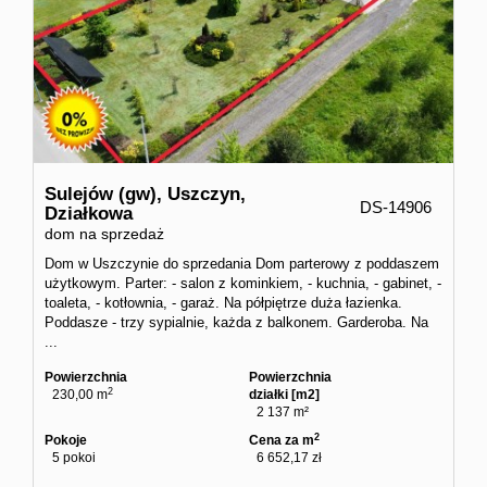
Sulejów (gw),
Uszczyn,
DS-14906
Działkowa
dom na sprzedaż
Dom w Uszczynie do sprzedania Dom parterowy z poddaszem
użytkowym. Parter: - salon z kominkiem, - kuchnia, - gabinet, -
toaleta, - kotłownia, - garaż. Na półpiętrze duża łazienka.
Poddasze - trzy sypialnie, każda z balkonem. Garderoba. Na
...
Powierzchnia
Powierzchnia
2
230,00 m
działki [m2]
2 137 m²
2
Pokoje
Cena za m
5 pokoi
6 652,17 zł