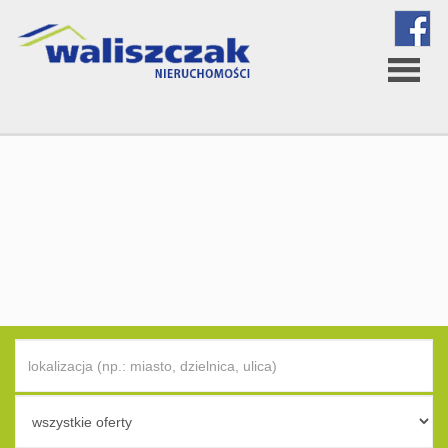
Strona
główna
O
firmie
Oferta