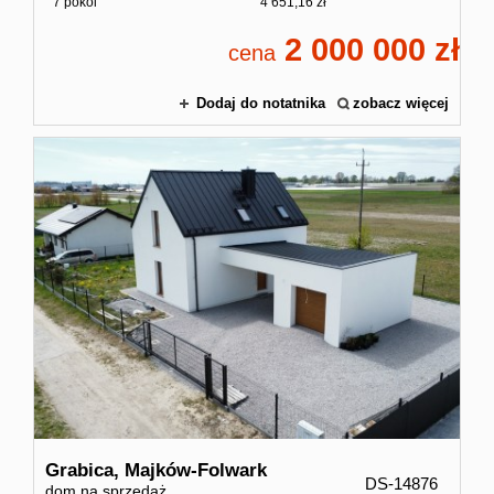
7 pokoi
4 651,16 zł
2 000 000
cena
Dodaj do notatnika
zobacz więcej
Grabica,
Majków-Folwark
DS-14876
dom na sprzedaż