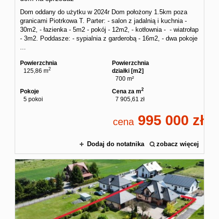
Dom oddany do użytku w 2024r Dom położony 1.5km poza
granicami Piotrkowa T. Parter: - salon z jadalnią i kuchnia -
30m2, - łazienka - 5m2 - pokój - 12m2, - kotłownia - - wiatrołap
- 3m2. Poddasze: - sypialnia z garderobą - 16m2, - dwa pokoje
...
Powierzchnia
Powierzchnia
2
125,86 m
działki [m2]
700 m²
2
Pokoje
Cena za m
5 pokoi
7 905,61 zł
995 000
cena
Dodaj do notatnika
zobacz więcej