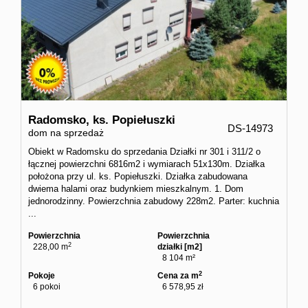
Radomsko,
ks. Popiełuszki
DS-14973
dom na sprzedaż
Obiekt w Radomsku do sprzedania Działki nr 301 i 311/2 o
łącznej powierzchni 6816m2 i wymiarach 51x130m. Działka
położona przy ul. ks. Popiełuszki. Działka zabudowana
dwiema halami oraz budynkiem mieszkalnym. 1. Dom
jednorodzinny. Powierzchnia zabudowy 228m2. Parter: kuchnia
...
Powierzchnia
Powierzchnia
2
228,00 m
działki [m2]
8 104 m²
2
Pokoje
Cena za m
6 pokoi
6 578,95 zł