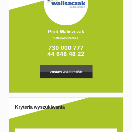
Piotr Waliszczak
piotr@waliszczak.pl
730 000 777
44 648 48 22
zostaw wiadomość
Kryteria wyszukiwania