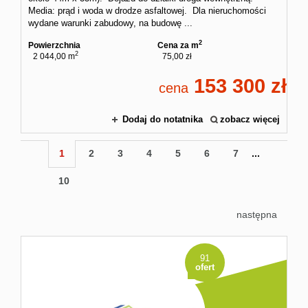
Media: prąd i woda w drodze asfaltowej. Dla nieruchomości
wydane warunki zabudowy, na budowę ...
2
Powierzchnia
Cena za m
2
2 044,00 m
75,00 zł
153 300
cena
Dodaj do notatnika
zobacz więcej
1
2
3
4
5
6
7
...
10
następna
91
ofert