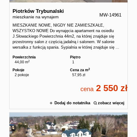
Piotrków Trybunalski
MW-14961
mieszkanie na wynajem
MIESZKANIE NOWE, NIGDY NIE ZAMIESZKAŁE,
WSZYSTKO NOWE Do wynajęcia apartament na osiedlu
J.Słowackiego Powierzchnia 44m2, na której znajduje się
przestronny salon z częścią jadalną i salonem. W salonie
wersalka z funkcją spania. Sypialnia w której znajduje się ...
Powierzchnia
Piętro
2
44,00 m
1
2
Pokoje
Cena za m
2 pokoje
57,95 zł
2 550
cena
Dodaj do notatnika
zobacz więcej