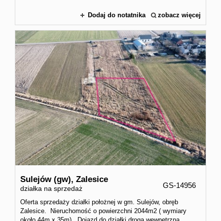
Dodaj do notatnika
zobacz więcej
Sulejów (gw),
Zalesice
GS-14956
działka na sprzedaż
Oferta sprzedaży działki położnej w gm. Sulejów, obręb
Zalesice. Nieruchomość o powierzchni 2044m2 ( wymiary
około 44m x 35m). Dojazd do działki droga wewnętrzną.