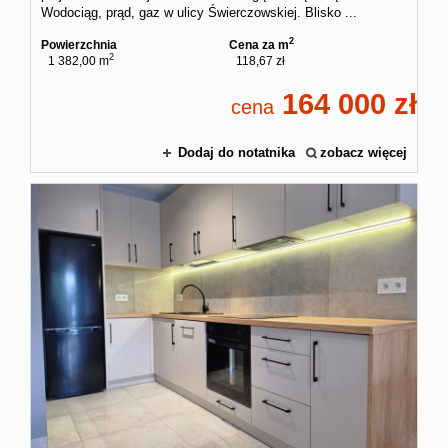
Wodociąg, prąd, gaz w ulicy Świerczowskiej. Blisko ...
2
Powierzchnia
Cena za m
2
1 382,00 m
118,67 zł
164 000
cena
Dodaj do notatnika
zobacz więcej