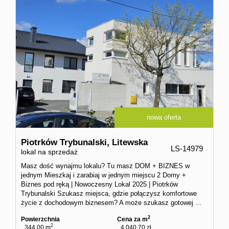
nowa oferta
Piotrków Trybunalski,
Litewska
LS-14979
lokal na sprzedaż
Masz dość wynajmu lokalu? Tu masz DOM + BIZNES w
jednym Mieszkaj i zarabiaj w jednym miejscu 2 Domy +
Biznes pod ręką | Nowoczesny Lokal 2025 | Piotrków
Trybunalski Szukasz miejsca, gdzie połączysz komfortowe
życie z dochodowym biznesem? A może szukasz gotowej ...
2
Powierzchnia
Cena za m
2
344,00 m
4 040,70 zł