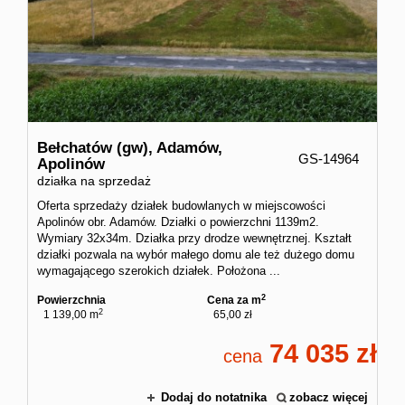
Bełchatów (gw),
Adamów,
GS-14964
Apolinów
działka na sprzedaż
Oferta sprzedaży działek budowlanych w miejscowości
Apolinów obr. Adamów. Działki o powierzchni 1139m2.
Wymiary 32x34m. Działka przy drodze wewnętrznej. Kształt
działki pozwala na wybór małego domu ale też dużego domu
wymagającego szerokich działek. Położona ...
2
Powierzchnia
Cena za m
2
1 139,00 m
65,00 zł
74 035
cena
Dodaj do notatnika
zobacz więcej