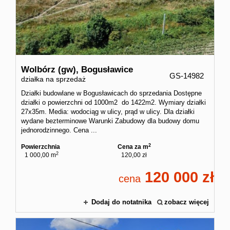
Kontakt
Wolbórz (gw),
Bogusławice
GS-14982
działka na sprzedaż
Działki budowlane w Bogusławicach do sprzedania Dostępne
działki o powierzchni od 1000m2 do 1422m2. Wymiary działki
27x35m. Media: wodociąg w ulicy, prąd w ulicy. Dla działki
wydane bezterminowe Warunki Zabudowy dla budowy domu
jednorodzinnego. Cena ...
2
Powierzchnia
Cena za m
2
1 000,00 m
120,00 zł
120 000
cena
Dodaj do notatnika
zobacz więcej