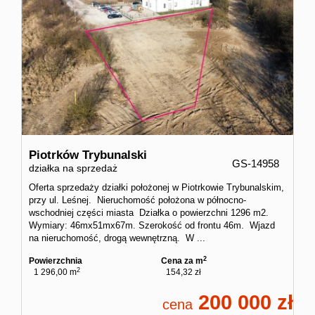
Piotrków Trybunalski
GS-14958
działka na sprzedaż
Oferta sprzedaży działki położonej w Piotrkowie Trybunalskim,
przy ul. Leśnej. Nieruchomość położona w północno-
wschodniej części miasta Działka o powierzchni 1296 m2.
Wymiary: 46mx51mx67m. Szerokość od frontu 46m. Wjazd
na nieruchomość, drogą wewnętrzną. W ...
2
Powierzchnia
Cena za m
2
1 296,00 m
154,32 zł
200 000
cena