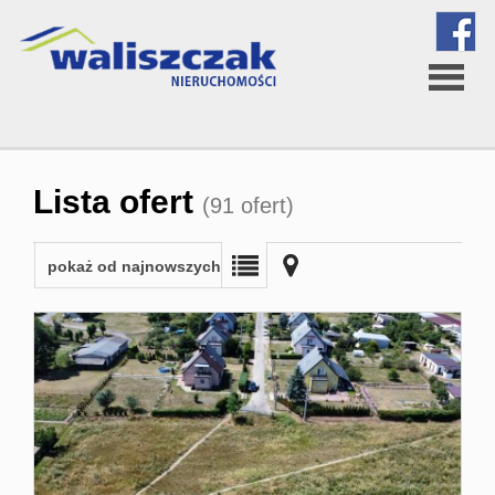
Strona
Lista ofert
(91 ofert)
główna
pokaż od najnowszych
O
firmie
Oferta