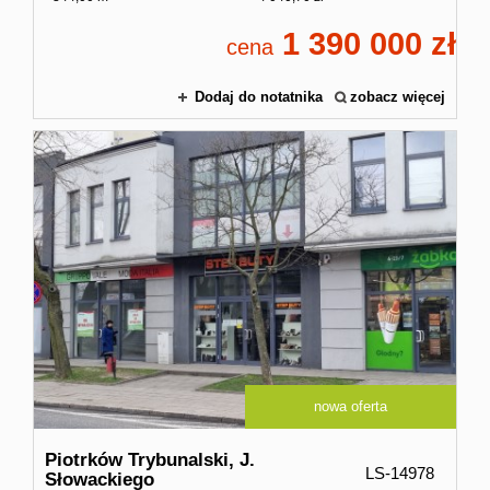
1 390 000
cena
Dodaj do notatnika
zobacz więcej
nowa oferta
Piotrków Trybunalski,
J.
LS-14978
Słowackiego