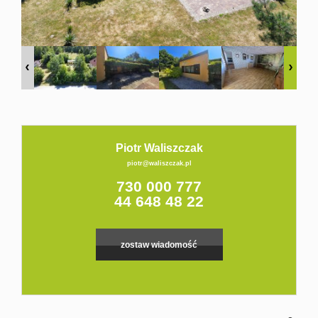
Kontakt
Piotr Waliszczak
piotr@waliszczak.pl
730 000 777
44 648 48 22
zostaw wiadomość