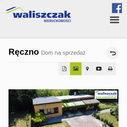
Strona
Ręczno
Dom na sprzedaż
główna
O
firmie
Oferta