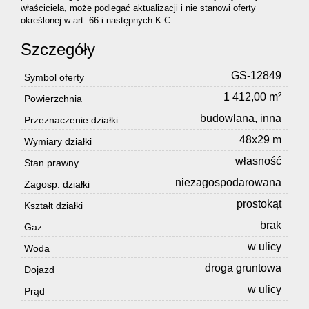
właściciela, może podlegać aktualizacji i nie stanowi oferty
określonej w art. 66 i następnych K.C.
Szczegóły
GS-12849
Symbol oferty
1 412,00 m²
Powierzchnia
budowlana, inna
Przeznaczenie działki
48x29 m
Wymiary działki
własność
Stan prawny
niezagospodarowana
Zagosp. działki
prostokąt
Kształt działki
brak
Gaz
w ulicy
Woda
droga gruntowa
Dojazd
w ulicy
Prąd