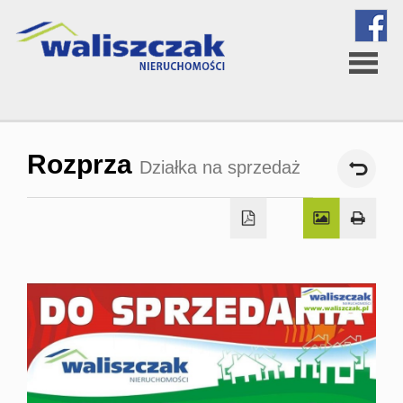
Strona
Rozprza
Działka na sprzedaż
główna
O
firmie
Oferta