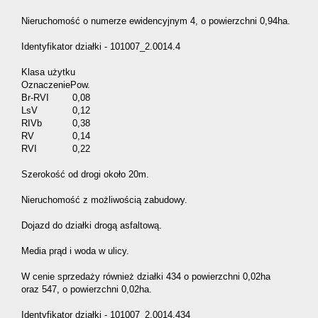
Nieruchomość o numerze ewidencyjnym 4, o powierzchni 0,94ha.
Identyfikator działki - 101007_2.0014.4
Klasa użytku
Oznaczenie
Pow.
Br-RVI
0,08
LsV
0,12
RIVb
0,38
RV
0,14
RVI
0,22
Szerokość od drogi około 20m.
Nieruchomość z możliwością zabudowy.
Dojazd do działki drogą asfaltową.
Media prąd i woda w ulicy.
W cenie sprzedaży również działki 434 o powierzchni 0,02ha
oraz 547, o powierzchni 0,02ha.
Identyfikator działki - 101007_2.0014.434