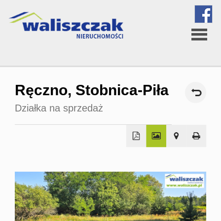
Strona
Ręczno,
Stobnica-Piła
główna
Działka na sprzedaż
O
firmie
Oferta