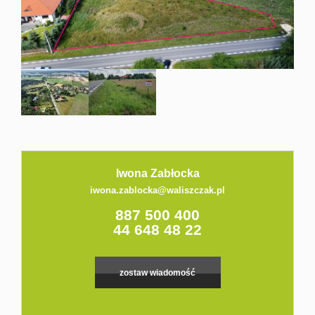
Kontakt
Iwona Zabłocka
iwona.zablocka@waliszczak.pl
887 500 400
44 648 48 22
zostaw wiadomość