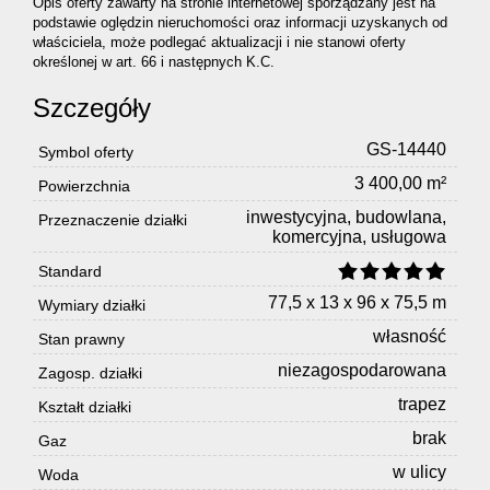
Opis oferty zawarty na stronie internetowej sporządzany jest na
podstawie oględzin nieruchomości oraz informacji uzyskanych od
właściciela, może podlegać aktualizacji i nie stanowi oferty
określonej w art. 66 i następnych K.C.
Szczegóły
GS-14440
Symbol oferty
3 400,00 m²
Powierzchnia
inwestycyjna, budowlana,
Przeznaczenie działki
komercyjna, usługowa
Standard
77,5 x 13 x 96 x 75,5 m
Wymiary działki
własność
Stan prawny
niezagospodarowana
Zagosp. działki
trapez
Kształt działki
brak
Gaz
w ulicy
Woda