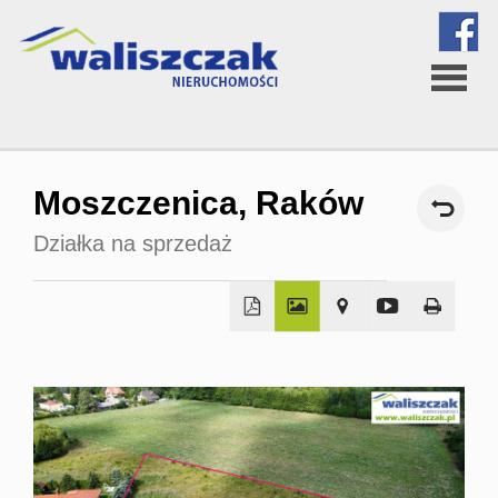
Strona
Moszczenica,
Raków
główna
Działka na sprzedaż
O
firmie
Oferta