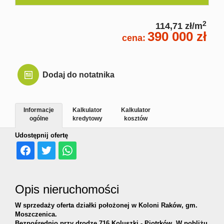
2
114,71 zł/m
390 000 zł
cena:
Dodaj do notatnika
Informacje
Kalkulator
Kalkulator
ogólne
kredytowy
kosztów
Udostępnij ofertę
Opis nieruchomości
W sprzedaży oferta działki położonej w Koloni Raków, gm.
Moszczenica.
Bezpośrednio przy drodze 716 Koluszki - Piotrków. W pobliżu