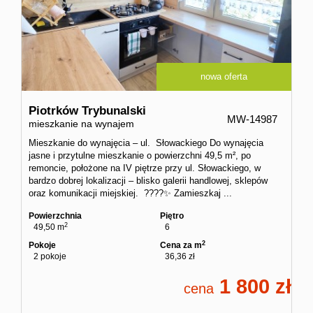
nowa oferta
Piotrków Trybunalski
MW-14987
mieszkanie na wynajem
Mieszkanie do wynajęcia – ul. Słowackiego Do wynajęcia
jasne i przytulne mieszkanie o powierzchni 49,5 m², po
remoncie, położone na IV piętrze przy ul. Słowackiego, w
bardzo dobrej lokalizacji – blisko galerii handlowej, sklepów
oraz komunikacji miejskiej. ????✨ Zamieszkaj ...
Powierzchnia
Piętro
2
49,50 m
6
2
Pokoje
Cena za m
2 pokoje
36,36 zł
1 800
cena