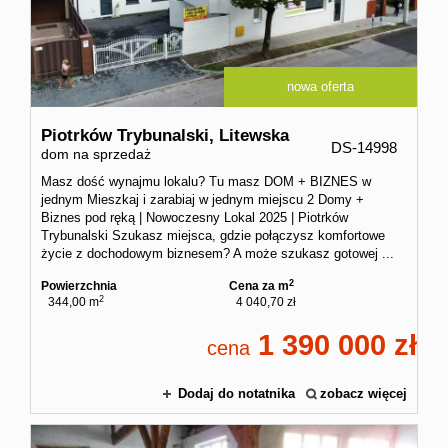
Kontakt
nowa oferta
Piotrków Trybunalski,
Litewska
DS-14998
dom na sprzedaż
Masz dość wynajmu lokalu? Tu masz DOM + BIZNES w
jednym Mieszkaj i zarabiaj w jednym miejscu 2 Domy +
Biznes pod ręką | Nowoczesny Lokal 2025 | Piotrków
Trybunalski Szukasz miejsca, gdzie połączysz komfortowe
życie z dochodowym biznesem? A może szukasz gotowej ...
2
Powierzchnia
Cena za m
2
344,00 m
4 040,70 zł
1 390 000
cena
Dodaj do notatnika
zobacz więcej