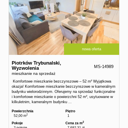
nowa oferta
Piotrków Trybunalski,
MS-14989
Wyzwolenia
mieszkanie na sprzedaż
Komfortowe mieszkanie bezczynszowe – 52 m² Wyjątkowa
okazja! Komfortowe mieszkanie bezczynszowe w kameralnym
budynku wielorodzinnym. Oferujemy na sprzedaż funkcjonalne
i komfortowe mieszkanie o powierzchni 52 m², usytuowane w
kilkuletnim, kameralnym budynku ...
Powierzchnia
Piętro
2
52,00 m
1
2
Pokoje
Cena za m
2 pokoje
7 692,31 zł