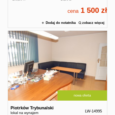
1 500
cena
Dodaj do notatnika
zobacz więcej
nowa oferta
Piotrków Trybunalski
LW-14995
lokal na wynajem