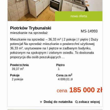
nowa oferta
Piotrków Trybunalski
MS-14993
mieszkanie na sprzedaż
Mieszkanie na sprzedaż – 36,33 m² | 2 pokoje | I piętro | Duży
potencjał Na sprzedaż mieszkanie o powierzchni użytkowej
36,33 m², usytuowane na I piętrze w zadbanym budynku,
położonym na spokojnym i zielonym osiedlu. To doskonała
propozycja dla osób poszukujących ...
Powierzchnia
Piętro
2
39,37 m
1
2
Pokoje
Cena za m
2 pokoje
4 699,01 zł
185 000
cena
Dodaj do notatnika
zobacz więcej