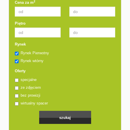
2
Cena za m
Piętro
Rynek
Rynek Pierwotny
Rynek wtórny
Oferty
specjalne
ze zdjęciem
bez prowizji
wirtualny spacer