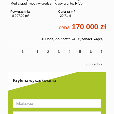
Media prąd i woda w drodze. Klasy gruntu: RIVb ...
2
Powierzchnia
Cena za m
2
8 207,00 m
20,71 zł
170 000
cena
Dodaj do notatnika
zobacz więcej
1
...
1
2
3
4
5
6
7
poprzednia
Kryteria wyszukiwania