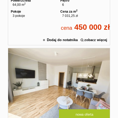
Powierzchnia
Piętro
2
64,00 m
6
2
Pokoje
Cena za m
3 pokoje
7 031,25 zł
450 000
cena
Dodaj do notatnika
zobacz więcej
nowa oferta