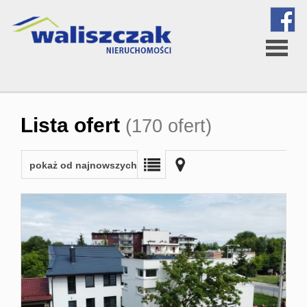
Strona
Lista ofert
(170 ofert)
główna
pokaż od najnowszych
O
firmie
Oferta