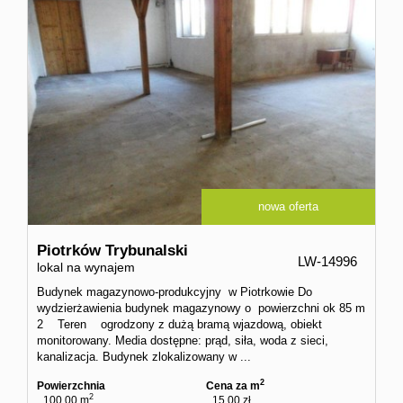
nowa oferta
Piotrków Trybunalski
LW-14996
lokal na wynajem
Budynek magazynowo-produkcyjny w Piotrkowie Do
wydzierżawienia budynek magazynowy o powierzchni ok 85 m
2 Teren ogrodzony z dużą bramą wjazdową, obiekt
monitorowany. Media dostępne: prąd, siła, woda z sieci,
kanalizacja. Budynek zlokalizowany w ...
2
Powierzchnia
Cena za m
2
100,00 m
15,00 zł